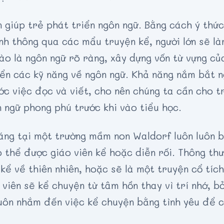
 giúp trẻ phát triển ngôn ngữ. Bằng cách ý thức
nh thông qua các mẩu truyện kể, người lớn sẽ l
ào là ngôn ngữ rõ ràng, xây dựng vốn từ vựng củ
iển các kỹ năng về ngôn ngữ. Khả năng nắm bắt 
ớc việc đọc và viết, cho nên chúng ta cần cho tr
 ngữ phong phú trước khi vào tiểu học.
sáng tại một trường mầm non Waldorf luôn luôn
 thể được giáo viên kể hoặc diễn rối. Thông th
kể về thiên nhiên, hoặc sẽ là một truyện cổ tíc
 viên sẽ kể chuyện từ tâm hồn thay vì trí nhớ, b
luôn nhắm đến việc kể chuyện bằng tình yêu để 