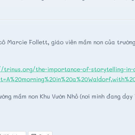
cô Marcie Follett, giáo viên mầm non của trường
//trinus.org/the-importance-of-storytelling-in-
ext=A%20morning%20in%20a%20Waldorf,with%2
ường mầm non Khu Vườn Nhỏ (nơi mình đang dạy 