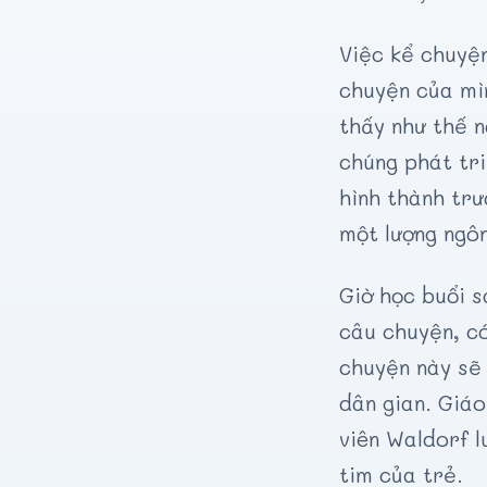
Việc kể chuyện
chuyện của mì
thấy như thế n
chúng phát tr
hình thành trư
một lượng ngôn
Giờ học buổi 
câu chuyện, có
chuyện này sẽ 
dân gian. Giáo
viên Waldorf 
tim của trẻ.