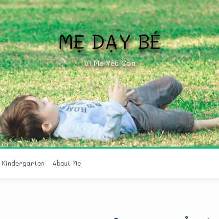
MẸ DẠY BÉ
Vì Mẹ Yêu Con
r Kindergarten
About Me