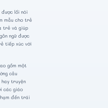
 được lối nói
àm mẫu cho trẻ
a trẻ và giúp
ngôn ngữ được
ẻ tiếp xúc với
 bao gồm một
ường câu
h hay truyện
ởi các giáo
chạm đến trái