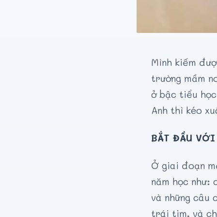
Mình kiếm đượ
trường mầm no
ở bậc tiểu học
Anh thì kéo xu
BẮT ĐẦU VỚI
Ở giai đoạn m
năm học như: c
và những câu c
trái tim, và c