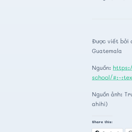
Được viết bởi 
Guatemala
Nguồn:
https:
school/#:~:t
Nguồn ảnh: Tr
ahihi)
Share this: