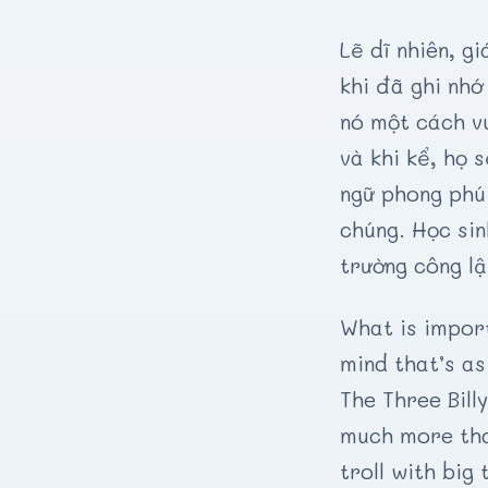
Lẽ dĩ nhiên, g
khi đã ghi nhớ
nó một cách v
và khi kể, họ 
ngữ phong phú 
chúng. Học sin
trường công lậ
What is import
mind that’s as
The Three Bill
much more than
troll with big 