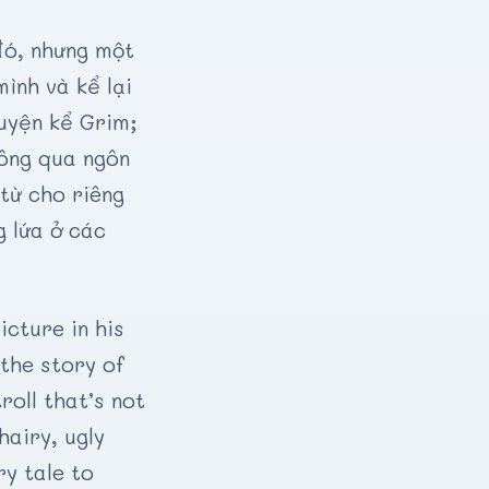
đó, nhưng một
mình và kể lại
uyện kể Grim;
hông qua ngôn
từ cho riêng
g lứa ở các
icture in his
 the story of
roll that’s not
hairy, ugly
ry tale to