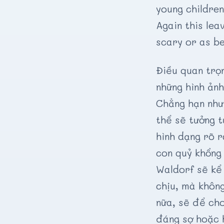
young children
Again this lea
scary or as be
Điều quan trọ
những hình ản
Chẳng hạn như,
thể sẽ tưởng t
hình dạng rõ r
con quỷ khổng 
Waldorf sẽ kể
chịu, mà không
nữa, sẽ để cho
đáng sợ hoặc 