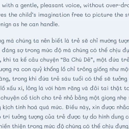
 with a gentle, pleasant voice, without over-dr
ves the child’s imagination free to picture the 
nign as he can handle.
ng mà chúng ta nên biết là trẻ sẽ chỉ mường tượ
h đáng sợ trong mức độ mà chúng có thể chịu đ
 khi ta kể câu chuyện “Ba Chú Dê”, một đứa trẻ
ượng ra con quỷ khổng lồ chỉ trông giống như mộ
àng, trong khi đứa trẻ sáu tuổi có thể sẽ tưởng
lồ xấu xí, lông lá với hàm răng và đôi tai thật t
 chuyện cổ tích cho trẻ nhỏ bằng một giọng nhẹ
 kịch tính hoá quá mức. Điều này, xin được nhắc
 trí tưởng tượng của trẻ được tự do hình dung 
hiền thiện trong mức độ chúng có thể chịu đựng