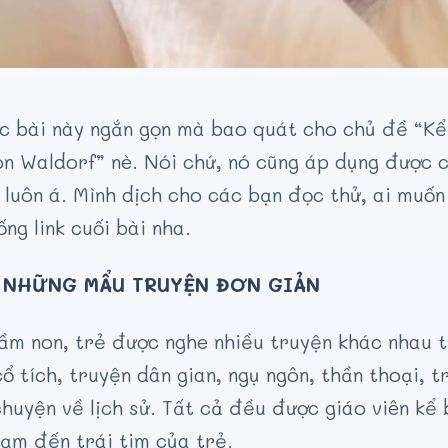
c bài này ngắn gọn mà bao quát cho chủ đề “Kể
n Waldorf” nè. Nói chứ, nó cũng áp dụng được c
 luôn á. Mình dịch cho các bạn đọc thử, ai muốn
ống link cuối bài nha.
 NHỮNG MẨU TRUYỆN ĐƠN GIẢN
ầm non, trẻ được nghe nhiều truyện khác nhau 
ổ tích, truyện dân gian, ngụ ngôn, thần thoại, t
huyện về lịch sử. Tất cả đều được giáo viên kể 
hạm đến trái tim của trẻ.