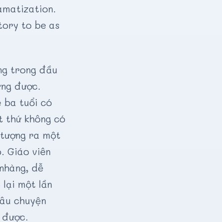
amatization.
story to be as
ng trong đầu
ựng được.
 ba tuổi có
t thứ không có
 tượng ra một
o. Giáo viên
 nhàng, dễ
 lại một lần
câu chuyện
 được.