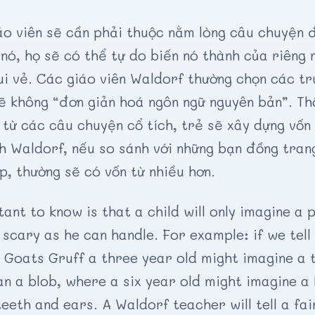
iáo viên sẽ cần phải thuộc nằm lòng câu chuyện 
 nó, họ sẽ có thể tự do biến nó thành của riêng 
ui vẻ. Các giáo viên Waldorf thường chọn các tr
sẽ không “đơn giản hoá ngôn ngữ nguyên bản”. T
từ các câu chuyện cổ tích, trẻ sẽ xây dựng vốn 
h Waldorf, nếu so sánh với những bạn đồng tran
p, thường sẽ có vốn từ nhiều hơn.
ant to know is that a child will only imagine a p
 scary as he can handle. For example: if we tell
y Goats Gruff a three year old might imagine a t
 a blob, where a six year old might imagine a 
teeth and ears. A Waldorf teacher will tell a fai