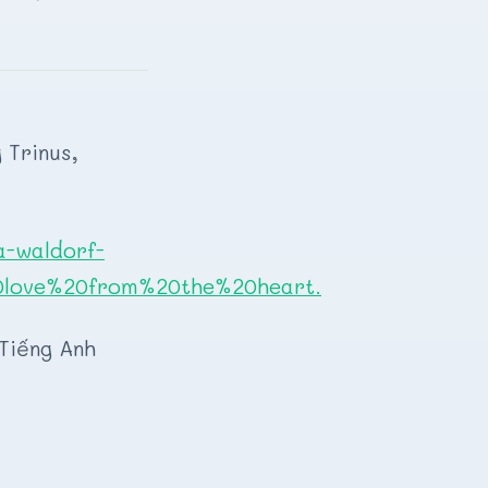
 Trinus,
a-waldorf-
0love%20from%20the%20heart.
Tiếng Anh