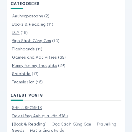
CATEGORIES
Anthroposophy
(2)
Books & Reading
(11)
DIY
(19)
Đọc Sách Cùng Con
(10)
Flashcards
(11)
Games and Activities
(33)
Penny for my Thoughts
(27)
Shichida
(17)
Translation
(18)
LATEST POSTS
SHELL SECRETS
Dạy tiếng Anh qua vần điệu
[Book & Reading] – Đọc Sách Cùng Con – Travelling
Seeds – Hạt giống chu du