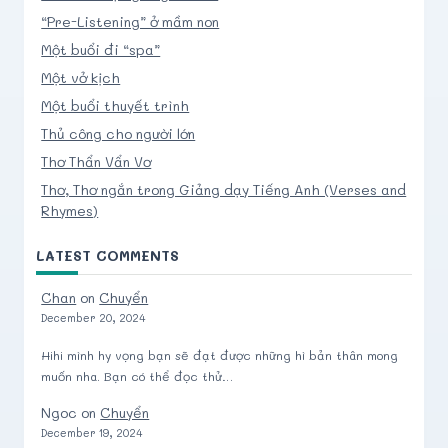
“Pre-Listening” ở mầm non
Một buổi đi “spa”
Một vở kịch
Một buổi thuyết trình
Thủ công cho người lớn
Thơ Thẩn Vẩn Vơ
Thơ, Thơ ngắn trong Giảng dạy Tiếng Anh (Verses and
Rhymes)
LATEST COMMENTS
Chan
on
Chuyển
December 20, 2024
Hihi mình hy vọng bạn sẽ đạt được những hì bản thân mong
muốn nha. Bạn có thể đọc thử…
Ngoc
on
Chuyển
December 19, 2024