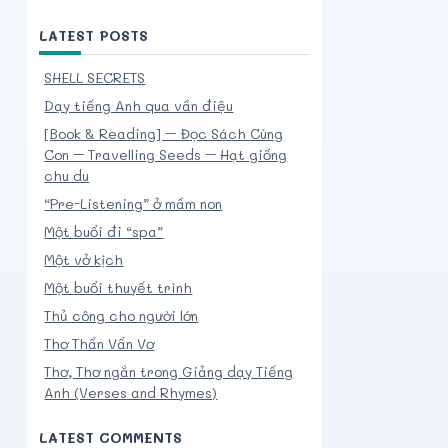
LATEST POSTS
SHELL SECRETS
Dạy tiếng Anh qua vần điệu
[Book & Reading] – Đọc Sách Cùng
Con – Travelling Seeds – Hạt giống
chu du
“Pre-Listening” ở mầm non
Một buổi đi “spa”
Một vở kịch
Một buổi thuyết trình
Thủ công cho người lớn
Thơ Thẩn Vẩn Vơ
Thơ, Thơ ngắn trong Giảng dạy Tiếng
Anh (Verses and Rhymes)
LATEST COMMENTS