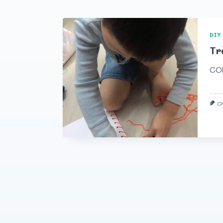
DIY
Tr
CO
C