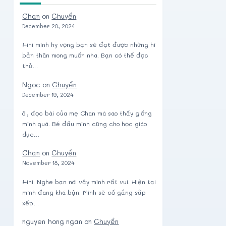
Chan
on
Chuyển
December 20, 2024
Hihi mình hy vọng bạn sẽ đạt được những hì
bản thân mong muốn nha. Bạn có thể đọc
thử…
Ngoc
on
Chuyển
December 19, 2024
ôi, đọc bài của mẹ Chan mà sao thấy giống
mình quá. Bé đầu mình cũng cho học giáo
dục…
Chan
on
Chuyển
November 18, 2024
Hihi. Nghe bạn nói vậy mình rất vui. Hiện tại
mình đang khá bận. Mình sẽ cố gắng sắp
xếp…
nguyen hong ngan
on
Chuyển