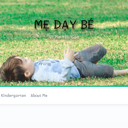
MẸ DẠY BÉ
Vì Mẹ Yêu Con
r Kindergarten
About Me