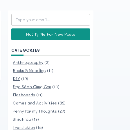
Type your email…
Notify Me For New Posts
CATEGORIES
Anthroposophy
(2)
Books & Reading
(11)
DIY
(19)
Đọc Sách Cùng Con
(10)
Flashcards
(11)
Games and Activities
(33)
Penny for my Thoughts
(27)
Shichida
(17)
Translation
(18)