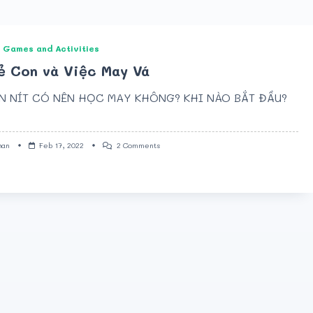
Games and Activities
ẻ Con và Việc May Vá
N NÍT CÓ NÊN HỌC MAY KHÔNG? KHI NÀO BẮT ĐẦU?
On
han
Feb 17, 2022
2 Comments
Trẻ
Con
Và
Việc
May
Vá