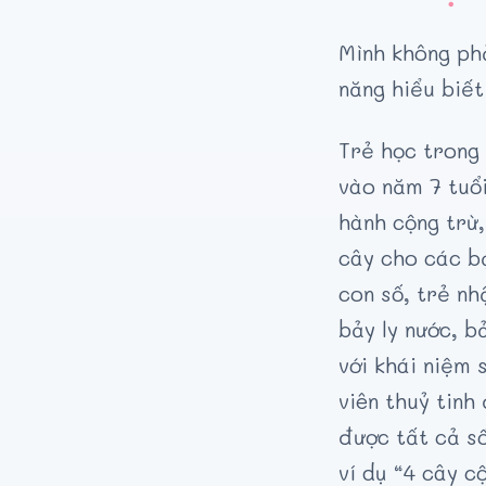
Mình không phả
năng hiểu biết
Trẻ học trong
vào năm 7 tuổi
hành cộng trừ,
cây cho các bạ
con số, trẻ nh
bảy ly nước, b
với khái niệm 
viên thuỷ tinh
được tất cả số
ví dụ “4 cây c