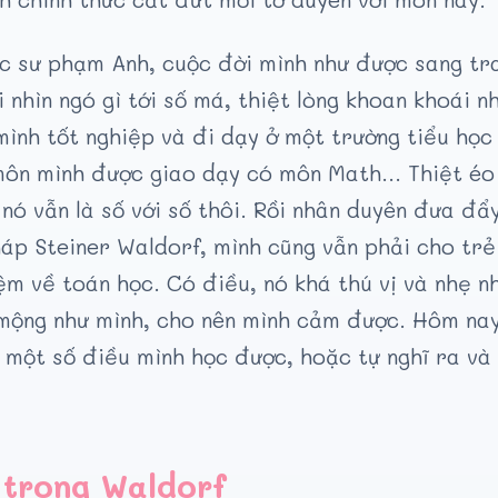
ọc sư phạm Anh, cuộc đời mình như được sang tra
 nhìn ngó gì tới số má, thiệt lòng khoan khoái 
mình tốt nghiệp và đi dạy ở một trường tiểu học
môn mình được giao dạy có môn Math… Thiệt éo 
nó vẫn là số với số thôi. Rồi nhân duyên đưa đẩ
áp Steiner Waldorf, mình cũng vẫn phải cho trẻ
ệm về toán học. Có điều, nó khá thú vị và nhẹ n
mộng như mình, cho nên mình cảm được. Hôm nay
 một số điều mình học được, hoặc tự nghĩ ra và
 trong Waldorf