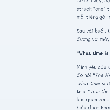
Cứ như vậy, cả
struck “one” t
mỗi tiếng gõ “
Sau vài buổi, 
đương với mấy 
“What time is 
Mình yêu cầu t
đó nói “
The Hi
What time is i
trúc “
It is thr
làm quen với c
hiểu được khô