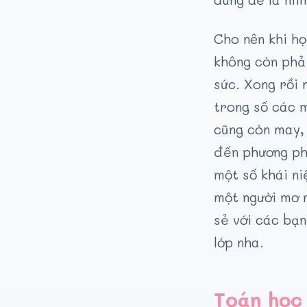
Cho nên khi h
không còn phải
sức. Xong rồi 
trong số các 
cũng còn may, 
đến phương ph
một số khái ni
một người mơ 
sẻ với các bạn
lớp nha.
Toán học