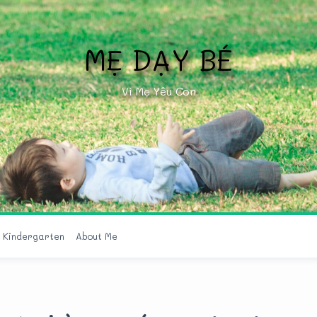
MẸ DẠY BÉ
Vì Mẹ Yêu Con
r Kindergarten
About Me