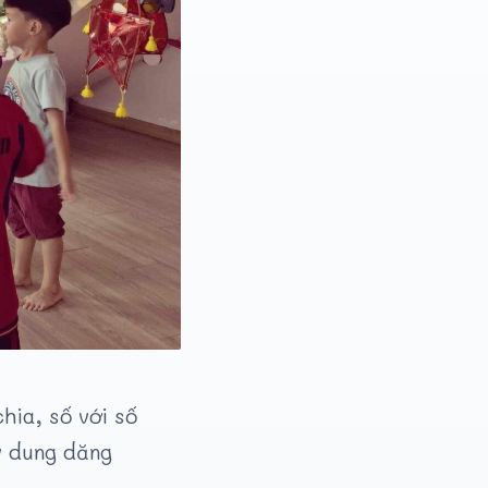
hia, số với số
ay dung dăng