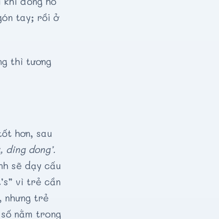
i khi đồng hồ
ón tay; rồi ở
g thì tương
tốt hơn, sau
, ding dong’.
nh sẽ dạy cấu
’s” vì trẻ cần
, nhưng trẻ
 số nằm trong