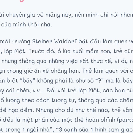
i chuyên gia về mảng này, nên mình chỉ nói nhữn
 của mình thôi nha.
 môi trường Steiner Waldorf bắt đầu làm quen v
, lớp Một. Trước đó, ở lứa tuổi mầm non, trẻ cũ
 nhưng thông qua những việc rất thực tế, ví dụ n
n trong giờ ăn xế chẳng hạn. Trẻ làm quen với 
ận biết “bảy” không phải là chữ số “7” mà là bả
ảy cái chén, v.v… Đối với trẻ lớp Một, các bạn c
số lượng theo cách tương tự, thông qua các chấ
 để học đếm. Nhưng cho dù như thế nào, trẻ vẫn
 đều là một phần của một thể hoàn chỉnh (parts
ột trong 1 ngôi nhà”, “3 cạnh của 1 hình tam giác