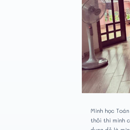
Mình học Toán 
thôi thì mình 
dung dẻ là mìn