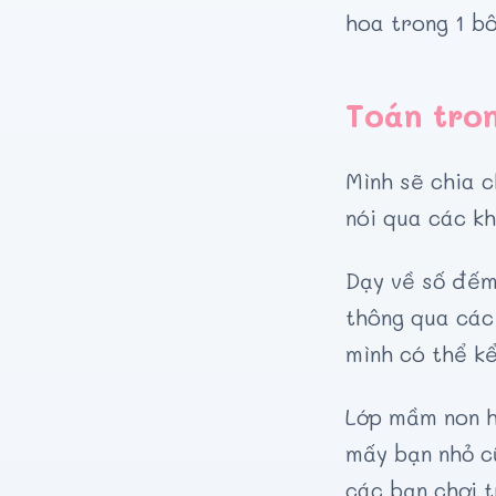
hoa trong 1 bô
Toán tro
Mình sẽ chia 
nói qua các kh
Dạy về số đếm,
thông qua các 
mình có thể kể
Lớp mầm non h
mấy bạn nhỏ c
các bạn chơi t