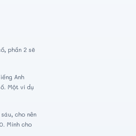
ố, phần 2 sẽ
Tiếng Anh
ố. Một ví dụ
 sáu, cho nên
0. Mình cho