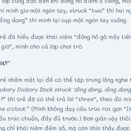
 lớp cùng đọc đến khi đồng hồ điểm 5 tiếng, mỗ
hì mình giơ một ngón tay, struck “two” thì hai ng
ding dong” thì mình lại cụp một ngón tay xuống.
trẻ đã hiểu được khái niệm “đồng hồ gõ mấy tiến
giờ”, mình cho cả lớp chơi trò
it?”
rẻ nhắm mắt lại để có thể tập trung lắng nghe 
ckory Dickory Dock struck ‘ding dong, ding dong
t?
” thì trẻ đã có thể trả lời “
three
“, theo đó mì
ee o’clock.
” (Mình không dạy cấu trúc rút gọn “It
ấu trúc chuẩn, đầy đủ trước.) Đơn giản vậy thôi
ng chỉ khái niệm đếm số, mà còn nhìn thấy được