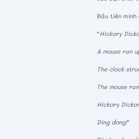
Đầu tiên mình 
“
Hickory Dick
A mouse ran u
The clock stru
The mouse ran
Hickory Dicko
Ding dong!
“