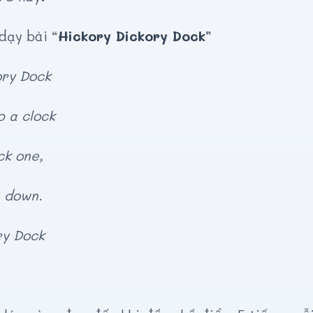
dạy bài “
Hickory Dickory Dock
”
ory Dock
p a clock
ck one,
 down.
ry Dock