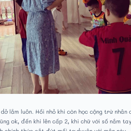
dở lắm luôn. Hồi nhỏ khi còn học cộng trừ nhân c
cũng ok, đến khi lên cấp 2, khi chữ với số nắm t
h chính thức cắt đứt mối tơ duyên với môn này.