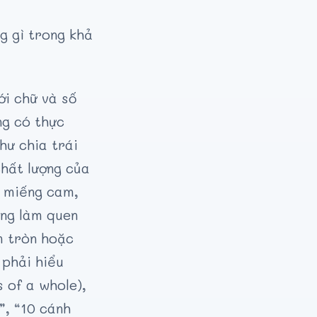
g gì trong khả
ới chữ và số
ng có thực
hư chia trái
chất lượng của
y miếng cam,
ũng làm quen
m tròn hoặc
 phải hiểu
 of a whole),
”, “10 cánh