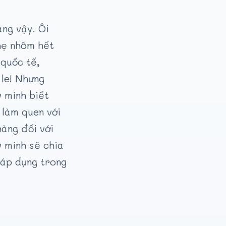
ng vậy. Ôi
nhẹ nhõm hết
 quốc tế,
le! Nhưng
y mình biết
 làm quen với
hàng đối với
 mình sẽ chia
 áp dụng trong