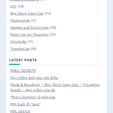
DIY
(19)
Đọc Sách Cùng Con
(10)
Flashcards
(11)
Games and Activities
(33)
Penny for my Thoughts
(27)
Shichida
(17)
Translation
(18)
LATEST POSTS
SHELL SECRETS
Dạy tiếng Anh qua vần điệu
[Book & Reading] – Đọc Sách Cùng Con – Travelling
Seeds – Hạt giống chu du
“Pre-Listening” ở mầm non
Một buổi đi “spa”
Một vở kịch