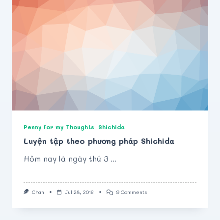
Penny for my Thoughts
Shichida
Luyện tập theo phương pháp Shichida
Hôm nay là ngày thứ 3
...
On
Chan
Jul 28, 2016
9 Comments
Luyện
Tập
Theo