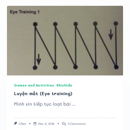
Games and Activities
Shichida
Luyện mắt (Eye training)
Mình xin tiếp tục loạt bài
...
On
Chan
Dec 3, 2016
3 Comments
Luyện