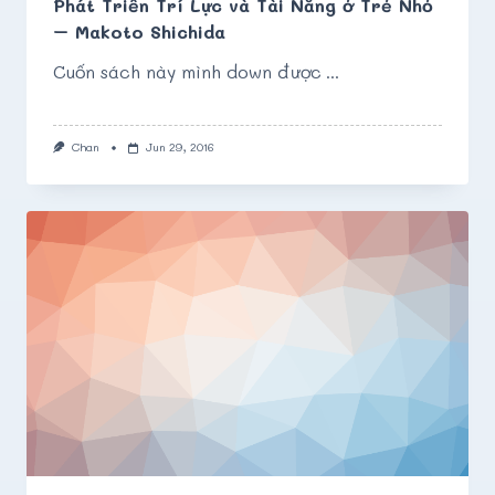
Phát Triển Trí Lực và Tài Năng ở Trẻ Nhỏ
– Makoto Shichida
Cuốn sách này mình down được
...
Chan
Jun 29, 2016