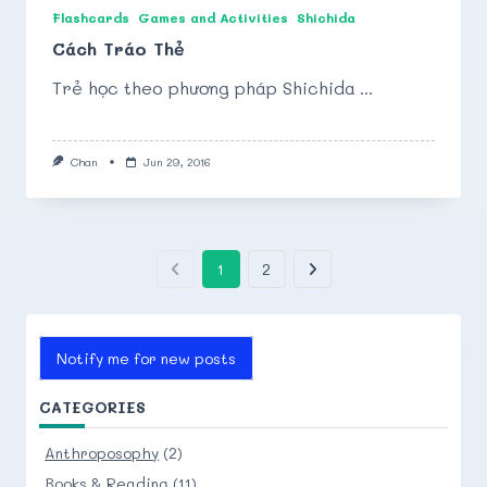
Flashcards
Games and Activities
Shichida
Cách Tráo Thẻ
Trẻ học theo phương pháp Shichida
...
Chan
Jun 29, 2016
1
2
Notify me for new posts
CATEGORIES
Anthroposophy
(2)
Books & Reading
(11)