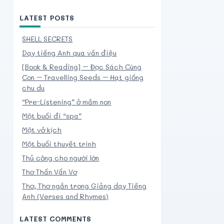
LATEST POSTS
SHELL SECRETS
Dạy tiếng Anh qua vần điệu
[Book & Reading] – Đọc Sách Cùng
Con – Travelling Seeds – Hạt giống
chu du
“Pre-Listening” ở mầm non
Một buổi đi “spa”
Một vở kịch
Một buổi thuyết trình
Thủ công cho người lớn
Thơ Thẩn Vẩn Vơ
Thơ, Thơ ngắn trong Giảng dạy Tiếng
Anh (Verses and Rhymes)
LATEST COMMENTS