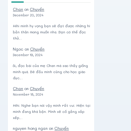
Chan
on
Chuyển
December 20, 2024
Hihi mình hy vọng bạn sẽ đạt được những hì
bản thân mong muốn nha. Bạn có thể đọc
thử…
Ngoc
on
Chuyển
December 19, 2024
ôi, đọc bài của mẹ Chan mà sao thấy giống
mình quá. Bé đầu mình cũng cho học giáo
dục…
Chan
on
Chuyển
November 18, 2024
Hihi. Nghe bạn nói vậy mình rất vui. Hiện tại
mình đang khá bận. Mình sẽ cố gắng sắp
xếp…
nguyen hong ngan
on
Chuyển