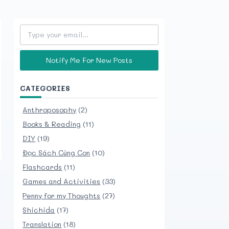
Type your email…
Notify Me For New Posts
CATEGORIES
Anthroposophy
(2)
Books & Reading
(11)
DIY
(19)
Đọc Sách Cùng Con
(10)
Flashcards
(11)
Games and Activities
(33)
Penny for my Thoughts
(27)
Shichida
(17)
Translation
(18)