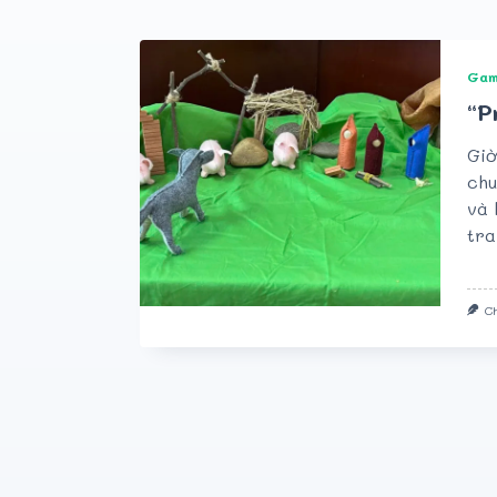
Gam
“P
Giờ
chu
và 
tra
C