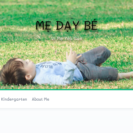
MẸ DẠY BÉ
Vì Mẹ Yêu Con
r Kindergarten
About Me