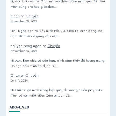
ôi, đọc bài của mẹ Chan mà sao thấy giống mình quá. Bé đầu
mình cũng cho học giáo dục…
Chan
on
Chuyển
November 18, 2024
Hihi. Nghe bạn nói vậy mình rất vui. Hiện tại mình đang khá
bận. Mình sẽ cố gắng sắp xếp…
nguyen hong ngan
on
Chuyển
November 14, 2024
Hi bạn, Đọc chia sẻ của bạn, mình cảm thấy đỡ hoang mang.
Do bạn đầu mình áp dụng GD…
Chan
on
Chuyển
July 14, 2024
Hi Tsuki. Hiện mình đang bận quá, do vướng nhiều projects.
Mình sẽ sớm viết tiếp. Cảm ơn bạn đã…
ARCHIVES