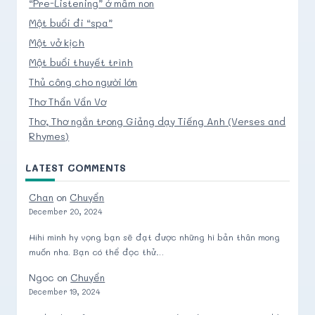
“Pre-Listening” ở mầm non
Một buổi đi “spa”
Một vở kịch
Một buổi thuyết trình
Thủ công cho người lớn
Thơ Thẩn Vẩn Vơ
Thơ, Thơ ngắn trong Giảng dạy Tiếng Anh (Verses and
Rhymes)
LATEST COMMENTS
Chan
on
Chuyển
December 20, 2024
Hihi mình hy vọng bạn sẽ đạt được những hì bản thân mong
muốn nha. Bạn có thể đọc thử…
Ngoc
on
Chuyển
December 19, 2024