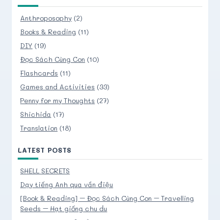
Anthroposophy
(2)
Books & Reading
(11)
DIY
(19)
Đọc Sách Cùng Con
(10)
Flashcards
(11)
Games and Activities
(33)
Penny for my Thoughts
(27)
Shichida
(17)
Translation
(18)
LATEST POSTS
SHELL SECRETS
Dạy tiếng Anh qua vần điệu
[Book & Reading] – Đọc Sách Cùng Con – Travelling
Seeds – Hạt giống chu du