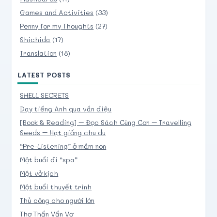
Games and Activities
(33)
Penny for my Thoughts
(27)
Shichida
(17)
Translation
(18)
LATEST POSTS
SHELL SECRETS
Dạy tiếng Anh qua vần điệu
[Book & Reading] – Đọc Sách Cùng Con – Travelling
Seeds – Hạt giống chu du
“Pre-Listening” ở mầm non
Một buổi đi “spa”
Một vở kịch
Một buổi thuyết trình
Thủ công cho người lớn
Thơ Thẩn Vẩn Vơ