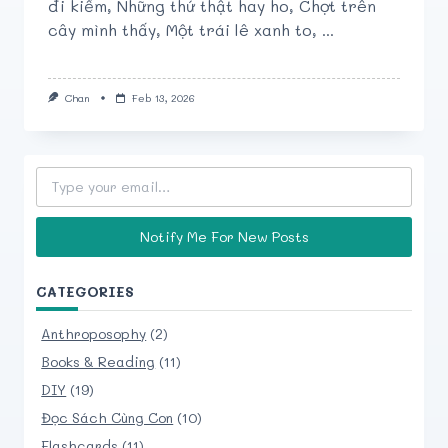
đi kiếm, Những thứ thật hay ho, Chợt trên
cây mình thấy, Một trái lê xanh to, ...
Chan
Feb 13, 2026
Type your email…
Notify Me For New Posts
CATEGORIES
Anthroposophy
(2)
Books & Reading
(11)
DIY
(19)
Đọc Sách Cùng Con
(10)
Flashcards
(11)