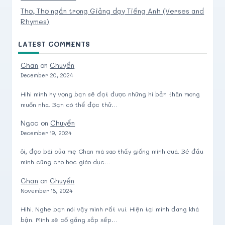
Thơ, Thơ ngắn trong Giảng dạy Tiếng Anh (Verses and
Rhymes)
LATEST COMMENTS
Chan
on
Chuyển
December 20, 2024
Hihi mình hy vọng bạn sẽ đạt được những hì bản thân mong
muốn nha. Bạn có thể đọc thử…
Ngoc
on
Chuyển
December 19, 2024
ôi, đọc bài của mẹ Chan mà sao thấy giống mình quá. Bé đầu
mình cũng cho học giáo dục…
Chan
on
Chuyển
November 18, 2024
Hihi. Nghe bạn nói vậy mình rất vui. Hiện tại mình đang khá
bận. Mình sẽ cố gắng sắp xếp…