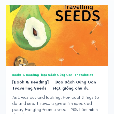
Books & Reading
Đọc Sách Cùng Con
Translation
[Book & Reading] – Đọc Sách Cùng Con –
Travelling Seeds – Hạt giống chu du
As I was out and looking, For cool things to
do and see, I saw... a greenish speckled
pear, Hanging from a tree... Một hôm mình